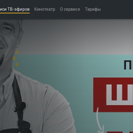
иси ТВ-эфиров
Кинотеатр
О сервисе
Тарифы