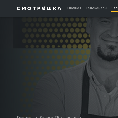
Главная
Телеканалы
Зап
Главная
/
Записи ТВ-эфиров
/