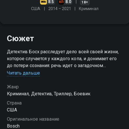
8.5
8.0
18+
США
2014 – 2021
Криминал
Сюжет
Детектив Босх расследует дело всей своей жизни,
которое случается у каждого копа, и донимает его
до потери сознания: речь идет о загадочном
убийстве 13-летнего мальчика
Читать дальше
Посмотреть онлайн 7 сезон сериала Босх вы
Жанр
можете совершенно бесплатно в хорошем HD
Криминал, Детектив, Триллер, Боевик
качестве на Смотрёшке
Страна
США
Оригинальное название
Bosch