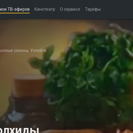
иси ТВ-эфиров
Кинотеатр
О сервисе
Тарифы
полные сезоны. Успейте
олхиды