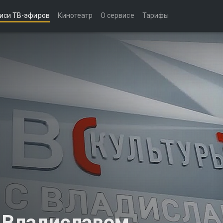
иси ТВ-эфиров
Кинотеатр
О сервисе
Тарифы
с Владиславом