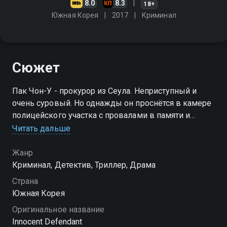
8.0
8.3
18+
Южная Корея
2017
Криминал
Сюжет
Пак Чон-У - прокурор из Сеула. Неприступный и
очень суровый. Но однажды он проснётся в камере
полицейского участка с провалами в памяти и
узнает, что ему грозит смертная казнь за убийство.
Читать дальше
Убийство, которого он не помнит
Жанр
Криминал, Детектив, Триллер, Драма
Страна
Южная Корея
Оригинальное название
Innocent Defendant