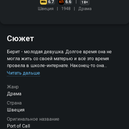
6.7
6.6
18+
Швеция
1948
Драма
Сюжет
Берит - молодая девушка. Долгое время она не
могла жить со своей матерью и всё это время
провела в школе-интернате. Наконец-то она
получила работу в городе и теперь может жить
Читать дальше
вместе с матерью. Их отношения очень
напряжённые
Жанр
Драма
Страна
Швеция
Оригинальное название
Port of Call