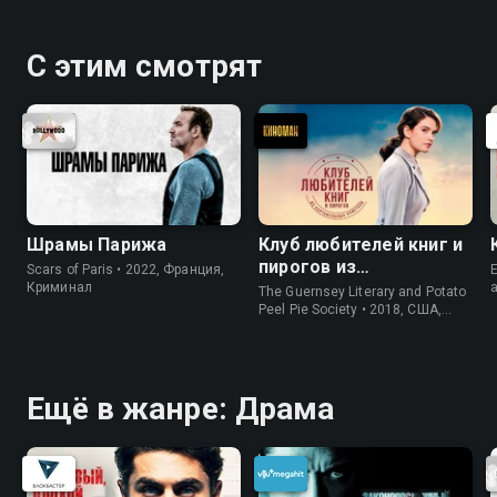
С этим смотрят
Шрамы Парижа
Клуб любителей книг и
пирогов из
Scars of Paris • 2022, Франция,
E
картофельных
Криминал
The Guernsey Literary and Potato
очистков
Peel Pie Society • 2018, США,
История
Ещё в жанре: Драма