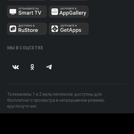
МЫ В СОЦСЕТЯХ
Телеканалы 1 и 2 мультиплексов доступны для
бесплатного просмотра в непрерывном режиме,
круглосуточно.
© 2014 — 2026, ООО «ЛайфСтрим», 109240, г. Москва,
ул. Николоямская, д. 13, стр. 2, этаж 2, ИНН 7710918800
Поддержка: help@smotreshka.tv