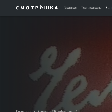
Главная
Телеканалы
Зап
Главная
/
Записи ТВ-эфиров
/