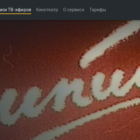
иси ТВ-эфиров
Кинотеатр
О сервисе
Тарифы