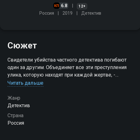
6.8
12+
Россия
2019
Детектив
Сюжет
Свидетели убийства частного детектива погибают
один за другим. Объединяет все эти преступления
улика, которую находят при каждой жертве, -
осколок стекла. Все осколки складываются как пазл
Читать дальше
- похоже, чтоб выйти на убийцу, надо понять, что
было разбито
Жанр
Детектив
Страна
Россия