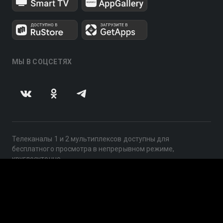
МЫ В СОЦСЕТЯХ
Телеканалы 1 и 2 мультиплексов доступны для
бесплатного просмотра в непрерывном режиме,
круглосуточно.
© 2014 — 2026, ООО «ЛайфСтрим», 109240, г. Москва,
ул. Николоямская, д. 13, стр. 2, этаж 2, ИНН 7710918800
Поддержка: help@smotreshka.tv
UUID: 689b85a4-1cfd-47d3-b314-596e0078aec4