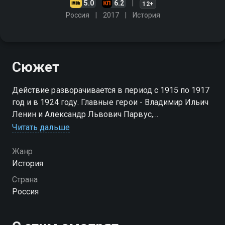
5.0
6.2
12+
Россия
2017
История
Сюжет
Действие разворачивается в период с 1915 по 1917
год и в 1924 году. Главные герои - Владимир Ильич
Ленин и Александр Львович Парвус,
предприимчивый социал-демократ, которому
Читать дальше
удалось уговорить немецкое правительство
спонсировать революцию в России
Жанр
История
Страна
Россия