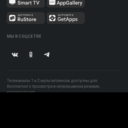
МЫ В СОЦСЕТЯХ
Телеканалы 1 и 2 мультиплексов доступны для
бесплатного просмотра в непрерывном режиме,
круглосуточно.
© 2014 — 2026, ООО «ЛайфСтрим», 109240, г. Москва,
ул. Николоямская, д. 13, стр. 2, этаж 2, ИНН 7710918800
Поддержка: help@smotreshka.tv
UUID: 92313981-2d3b-453f-8baa-05673c045354