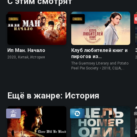
С этим смотрят
Ип Ман. Начало
Клуб любителей книг и
пирогов из
2020, Китай, История
картофельных
The Guernsey Literary and Potato
очистков
Peel Pie Society • 2018, США,
История
Ещё в жанре: История