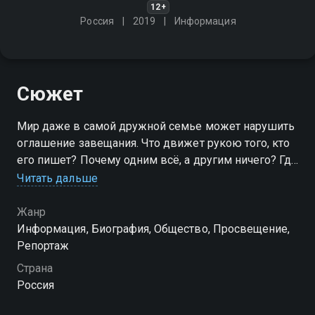
12+
Россия
2019
Информация
Сюжет
Мир даже в самой дружной семье может нарушить
оглашение завещания. Что движет рукою того, кто
его пишет? Почему одним всё, а другим ничего? Где
справедливость?
Читать дальше
Посмотреть онлайн 1 сезон сериала Битва за
Жанр
наследство вы можете совершенно бесплатно в
Информация, Биография, Общество, Просвещение,
хорошем HD качестве на Смотрёшке
Репортаж
Страна
Россия