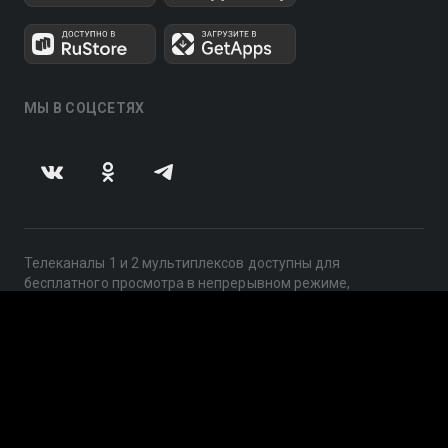
МЫ В СОЦСЕТЯХ
Телеканалы 1 и 2 мультиплексов доступны для
бесплатного просмотра в непрерывном режиме,
круглосуточно.
© 2014 — 2026, ООО «ЛайфСтрим», 109240, г. Москва,
ул. Николоямская, д. 13, стр. 2, этаж 2, ИНН 7710918800
Поддержка: help@smotreshka.tv
UUID: 013b502b-1a61-48df-ac4e-92ba47095f09
v3.10.4
|
SSR