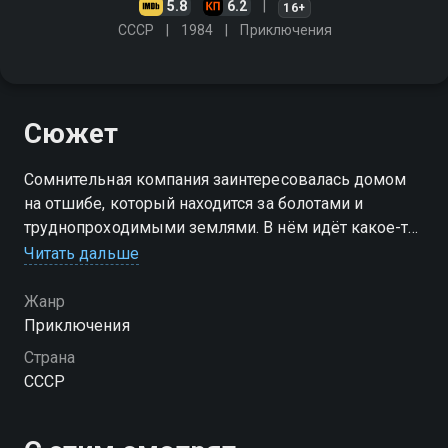
5.8
6.2
16+
СССР
1984
Приключения
Сюжет
Сомнительная компания заинтересовалась домом
на отшибе, который находится за болотами и
труднопроходимыми землями. В нём идёт какое-то
совершенно другое течение жизни, немного
Читать дальше
напоминающее осадное положение. Что же
скрывают его обитатели?
Жанр
Приключения
Страна
СССР