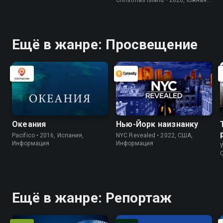
Корея, Природа
Ещё в жанре: Просвещение
Океания
Нью-Йорк наизнанку
Pacifico • 2016, Испания,
NYC Revealed • 2022, США,
Информация
Информация
W
Ещё в жанре: Репортаж