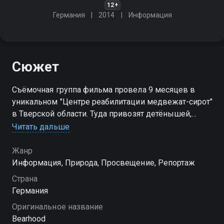
12+
Германия
2014
Информация
Сюжет
Съёмочная группа фильма провела 9 месяцев в
уникальном "Центре реабилитации медвежат-сирот"
в Тверской области. Туда привозят детёнышей,
которые остались без матери, со всего севера
Читать дальше
европейской части России
Жанр
Информация, Природа, Просвещение, Репортаж
Страна
Германия
Оригинальное название
Bearhood