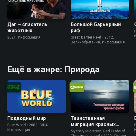
Даг – спасатель
Большой Барьерный
животных
риф
P
2021, Информация
Great Barrier Reef • 2012,
Великобритания, Информация
Ещё в жанре: Природа
Подводный мир
Таинственная
миграция красных
Blue World • 2008, США,
B
крабов
Информация
Mystery Migration: Red Crabs of
Christmas Island • 2020, Южная