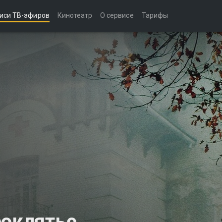
иси ТВ-эфиров
Кинотеатр
О сервисе
Тарифы
роклятье