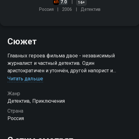
7.0
16+
Россия
2006
Детектив
Сюжет
Главных героев фильма двое - независимый
журналист и частный детектив. Один
аристократичен и утончён, другой напорист и
несгибаем. Один берёт умом, другой берёт
Читать дальше
нахрапом. Их дружба не раз будет проверена
смертельно опасными переделками
Жанр
Детектив, Приключения
Страна
Россия