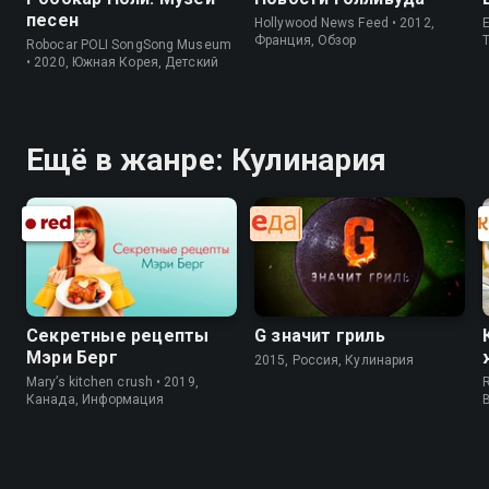
песен
Hollywood News Feed • 2012,
E
Франция, Обзор
Robocar POLI SongSong Museum
• 2020, Южная Корея, Детский
Ещё в жанре: Кулинария
Секретные рецепты
G значит гриль
Мэри Берг
2015, Россия, Кулинария
Mary’s kitchen crush • 2019,
R
Канада, Информация