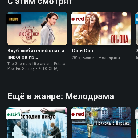
С этим смотрят
Клуб любителей книг и
Он и Она
пирогов из
2016, Бельгия, Мелодрама
I
картофельных
The Guernsey Literary and Potato
очистков
Peel Pie Society • 2018, США,
История
Ещё в жанре: Мелодрама