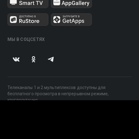
МЫ В СОЦСЕТЯХ
Телеканалы 1 и 2 мультиплексов доступны для
бесплатного просмотра в непрерывном режиме,
круглосуточно.
© 2014 — 2026, ООО «ЛайфСтрим», 109240, г. Москва,
ул. Николоямская, д. 13, стр. 2, этаж 2, ИНН 7710918800
Поддержка: help@smotreshka.tv
UUID: 9ddcca08-bc23-4a1b-af48-5179eaf31176