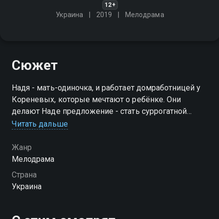
12+
Украина
2019
Мелодрама
Сюжет
Надя - мать-одиночка, и работает домработницей у
Кореневых, которые мечтают о ребёнке. Они
делают Наде предложение - стать суррогатной
матерью. В отчаянии Надя соглашается, но она и
Читать дальше
представить не могла, чем это решение для неё
обернётся
Жанр
Мелодрама
Страна
Украина