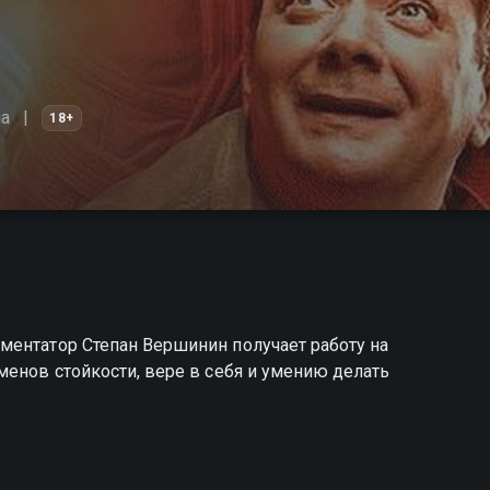
а
18+
ментатор Степан Вершинин получает работу на
менов стойкости, вере в себя и умению делать