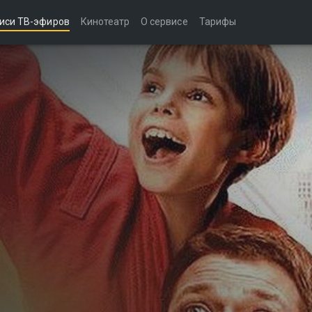
иси ТВ-эфиров
Кинотеатр
О сервисе
Тарифы