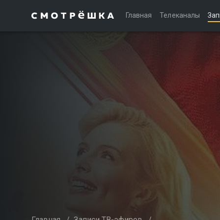
Главная
Телеканалы
Зап
Главная
/
Записи ТВ-эфиров
/