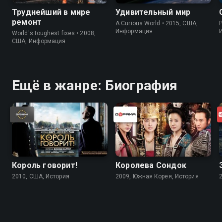
Труднейший в мире
Удивительный мир
ремонт
A Curious World • 2015, США,
P
Информация
World's toughest fixes • 2008,
США, Информация
Ещё в жанре: Биография
Король говорит!
Королева Сондок
2010, США, История
2009, Южная Корея, История