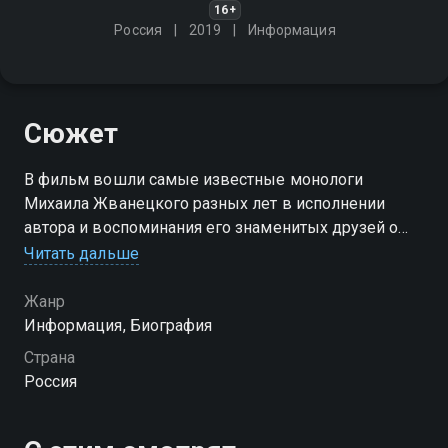
16+
Россия
2019
Информация
Сюжет
В фильм вошли самые известные монологи
Михаила Жванецкого разных лет в исполнении
автора и воспоминания его знаменитых друзей о
разных этапах жизни писателя. Застать его на месте
Читать дальше
практически невозможно. Он всегда в дороге, ведь
его ждут везде
Жанр
Информация, Биография
Страна
Россия