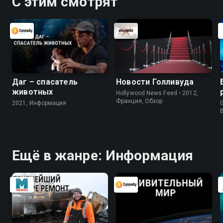
С этим смотрят
Даг – спасатель
Новости Голливуда
животных
Hollywood News Feed • 2012,
Франция, Обзор
2021, Информация
G
Ещё в жанре: Информация