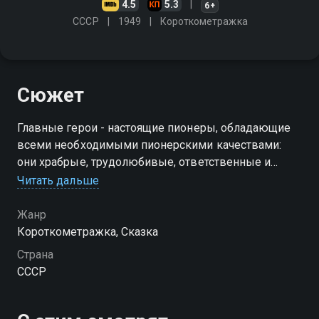
4.5
5.3
6+
СССР
1949
Короткометражка
Сюжет
Главные герои - настоящие пионеры, обладающие
всеми необходимыми пионерскими качествами:
они храбрые, трудолюбивые, ответственные и
благородные
Читать дальше
Жанр
Короткометражка, Сказка
Страна
СССР