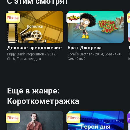
С этим смотрят
Деловое предложение
Брат Джорела
Piggy Bank Proposition • 2019,
Jorel's Brother • 2014, Бразилия,
T
США, Трагикомедия
Cемейный
Ещё в жанре:
Короткометражка