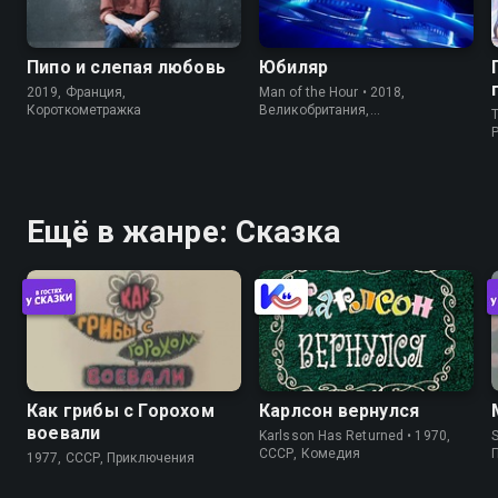
Пипо и слепая любовь
Юбиляр
2019, Франция,
Man of the Hour • 2018,
Короткометражка
Великобритания,
T
Короткометражка
P
Ещё в жанре: Сказка
Как грибы с Горохом
Карлсон вернулся
воевали
Karlsson Has Returned • 1970,
S
СССР, Комедия
1977, СССР, Приключения