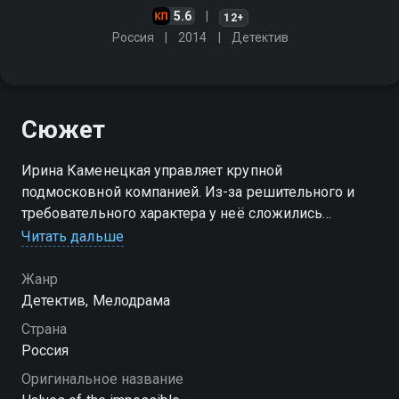
5.6
12+
Россия
2014
Детектив
Сюжет
Ирина Каменецкая управляет крупной
подмосковной компанией. Из-за решительного и
требовательного характера у неё сложились
напряженные отношения с сотрудниками. Однажды
Читать дальше
мужа Иры находят мертвым, а все подозрения
падают на нее
Жанр
Детектив, Мелодрама
Посмотреть онлайн 1 сезон сериала Половинки
Страна
невозможного вы можете совершенно бесплатно в
Россия
хорошем HD качестве на Смотрёшке
Оригинальное название