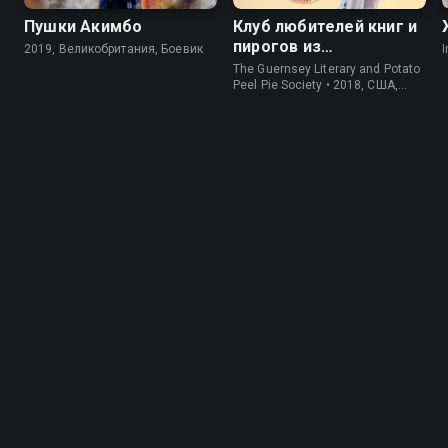
Пушки Акимбо
Клуб любителей книг и
пирогов из
2019, Великобритания, Боевик
I
картофельных
The Guernsey Literary and Potato
очистков
Peel Pie Society • 2018, США,
История