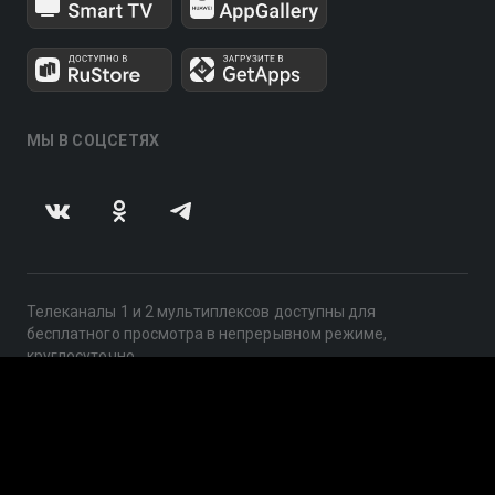
МЫ В СОЦСЕТЯХ
Телеканалы 1 и 2 мультиплексов доступны для
бесплатного просмотра в непрерывном режиме,
круглосуточно.
© 2014 — 2026, ООО «ЛайфСтрим», 109240, г. Москва,
ул. Николоямская, д. 13, стр. 2, этаж 2, ИНН 7710918800
Поддержка: help@smotreshka.tv
UUID: 38520870-dfa4-4653-a225-b29bf6e07613