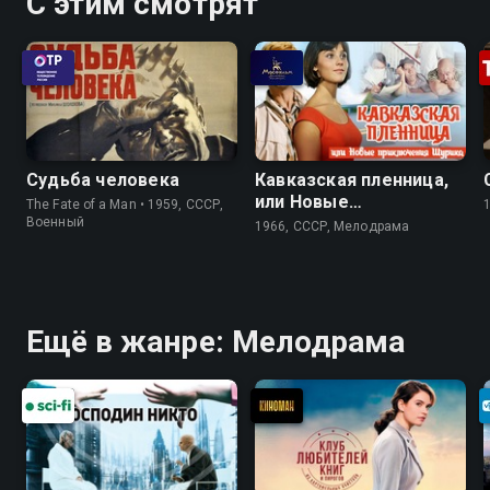
С этим смотрят
Судьба человека
Кавказская пленница,
или Новые
The Fate of a Man • 1959, СССР,
приключения Шурика
Военный
1966, СССР, Мелодрама
Ещё в жанре: Мелодрама