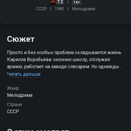
7.2
16+
СССР
1980
Мелодрама
Сюжет
Просто и без особых проблем складывается жизнь
Кирилла Воробьёва: окончил школу, отслужил
армию, работает на заводе слесарем. Но однажды
он встретил Алёну и впервые почувствовал себя не
Читать дальше
вполне свободно с любимым человеком
Жанр
Мелодрама
Страна
СССР