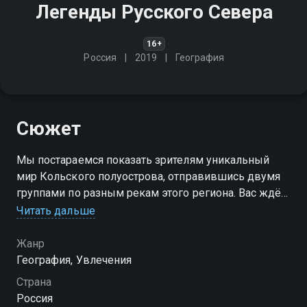
Легенды Русского Севера
16+
Россия
2019
География
Сюжет
Мы постараемся показать зрителям уникальный
мир Кольского полуострова, отправившись двумя
группами по разным рекам этого региона. Вас ждёт
полное погружение в атмосферу этого
Читать дальше
удивительного края, в котором окажутся наши
эксперты
Жанр
География, Увлечения
Страна
Россия