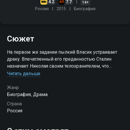
4.2
7.7
16+
Россия
2015
Биография
Сюжет
На первом же задании пылкий Власик устраивает
драку. Впечатленный его преданностью Сталин
назначает Николая своим телохранителем, что
вызывает неоднозначную реакцию у окружения
Читать дальше
вождя. Тем временем в Москву прибывает
подозрительный белогвардеец…
Жанр
Биография, Драма
Страна
Россия