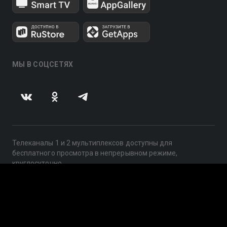
МЫ В СОЦСЕТЯХ
Телеканалы 1 и 2 мультиплексов доступны для
бесплатного просмотра в непрерывном режиме,
круглосуточно.
© 2014 — 2026, ООО «ЛайфСтрим», 109240, г. Москва,
ул. Николоямская, д. 13, стр. 2, этаж 2, ИНН 7710918800
Поддержка: help@smotreshka.tv
UUID: c7089bd7-53e4-4715-9b93-8890e379e60b