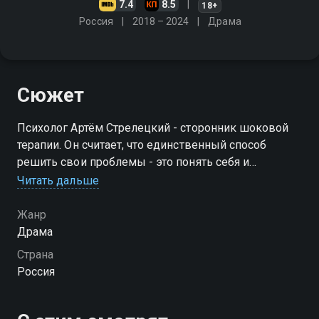
7.4
8.5
18+
Россия
2018 – 2024
Драма
Сюжет
Психолог Артём Стрелецкий - сторонник шоковой
терапии. Он считает, что единственный способ
решить свои проблемы - это понять себя и
перестать себе врать. Практика Артёма процветает,
Читать дальше
пока один из его пациентов не кончает жизнь
самоубийством
Жанр
Драма
Страна
Россия