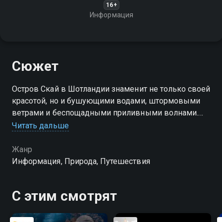
16+
Информация
Сюжет
Остров Скай в Шотландии знаменит не только своей
красотой, но и бушующими водами, штормовыми
ветрами и беспощадными приливными волнами.
Героиня этого фильма обогнёт остров в одиночку на
Читать дальше
доске для сап-сёрфинга
Жанр
Информация, Природа, Путешествия
С этим смотрят