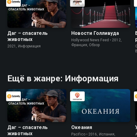
Даг – спасатель
Новости Голливуда
животных
Hollywood News Feed • 2012,
Франция, Обзор
2021, Информация
G
Ещё в жанре: Информация
Даг – спасатель
Океания
животных
Pacifico • 2016, Испания,
A