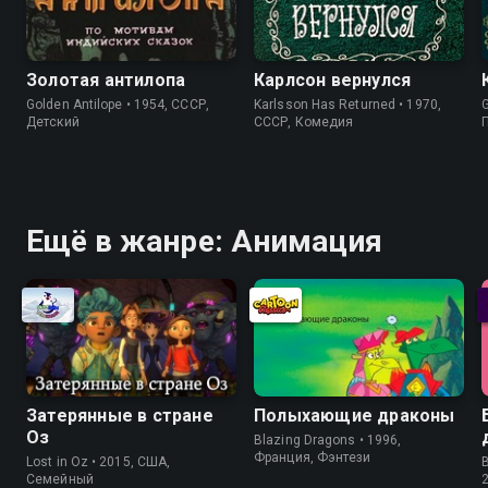
Золотая антилопа
Карлсон вернулся
Golden Antilope • 1954, СССР,
Karlsson Has Returned • 1970,
G
Детский
СССР, Комедия
Ещё в жанре: Анимация
Затерянные в стране
Полыхающие драконы
Оз
Blazing Dragons • 1996,
Франция, Фэнтези
Lost in Oz • 2015, США,
Cемейный