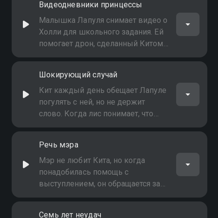
Видеодневники принцессы
Малышка Лапуля снимает видео о
Холли для школьного задания. Ей
помогает дрон, сделанный Китом,
но в итоге интервью для проекта
даёт мэр
Шокирующий случай
Кит каждый день обещает Лапуле
погулять с ней, но не держит
слово. Когда лис понимает, что
поступил некрасиво, он не может
найти Лапулю
Речь мэра
Мэр не любит Кита, но когда
понадобилась помощь с
выступлением, он обращается за
помощью к лису как к более
талантливому изобретателю
Семь лет неудач