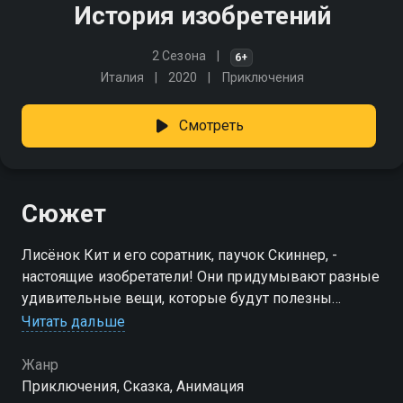
История изобретений
2 Сезона
6+
Италия
2020
Приключения
Смотреть
Сюжет
Лисёнок Кит и его соратник, паучок Скиннер, -
настоящие изобретатели! Они придумывают разные
удивительные вещи, которые будут полезны
жителям города. И пусть не все изобретения сразу
Читать дальше
работают так, как задумано, у друзей ещё много
отличных идей!
Жанр
Приключения, Сказка, Анимация