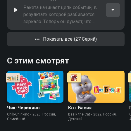
Ракета начинает цепь событий, в
результате которой разбивается
зеркало. Теперь он думает, что
проклят, но Кит собирается его
переубедить
Показать все (27 Серий)
С этим смотрят
Чик-Чирикино
Кот Басик
Chik-Chirikino • 2023, Россия,
Basik the Cat • 2022, Россия,
G
Cемейный
Детский