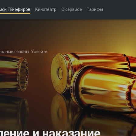
иси ТВ-эфиров
Кинотеатр
О сервисе
Тарифы
полные сезоны. Успейте
ление и наказание