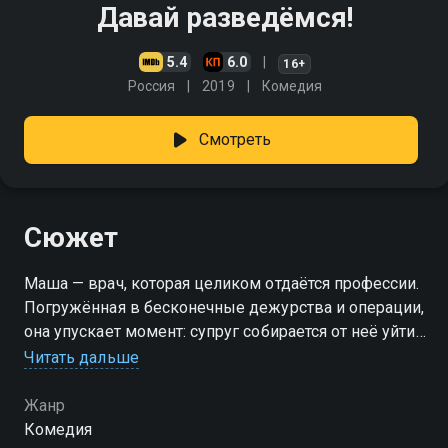
Давай разведёмся!
5.4
6.0
16+
Россия
2019
Комедия
Смотреть
Сюжет
Маша — врач, которая целиком отдаётся профессии.
Погружённая в бесконечные дежурства и операции,
она упускает момент: супруг собирается от неё уйти.
Когда правда всплывает, мир героини рушится. На
Читать дальше
работе завал, дети постоянно требуют заботы, а тут
ещё эта новость. Привыкшая добиваться своего,
Жанр
девушка не хочет просто так отдавать мужа
Комедия