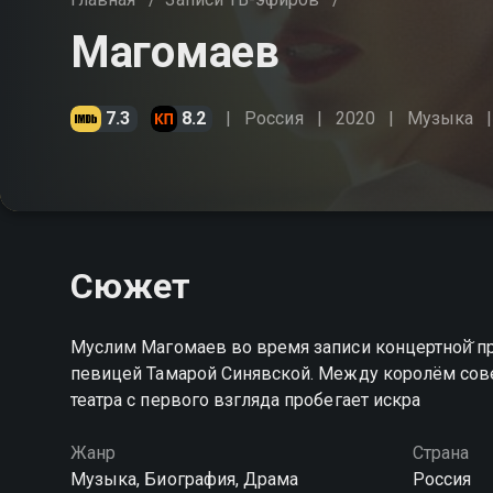
Магомаев
7.3
8.2
Россия
2020
Музыка
Сюжет
Муслим Магомаев во время записи концертной̆ п
певицей Тамарой Синявской. Между королём сов
театра с первого взгляда пробегает искра
Жанр
Страна
Музыка, Биография, Драма
Россия