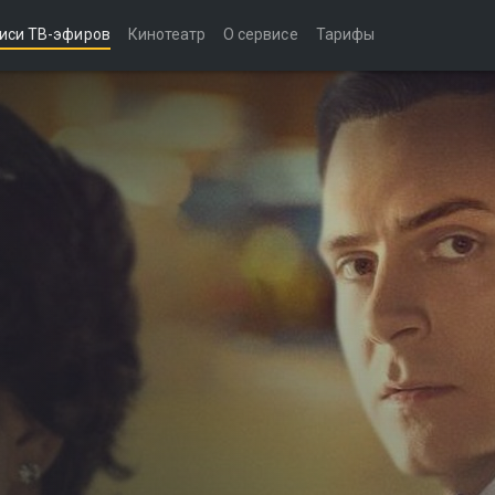
иси ТВ-эфиров
Кинотеатр
О сервисе
Тарифы