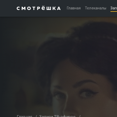
Главная
Телеканалы
Зап
Главная
/
Записи ТВ-эфиров
/