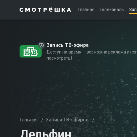
Главная
Телеканалы
Зап
Запись ТВ-эфира
Доступ на время — возможна реклама и не
посмотреть!
Главная
/
Записи ТВ-эфиров
/
Дельфин