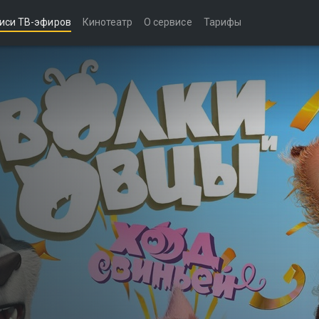
иси ТВ-эфиров
Кинотеатр
О сервисе
Тарифы