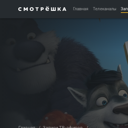
Главная
Телеканалы
Зап
Главная
/
Записи ТВ-эфиров
/