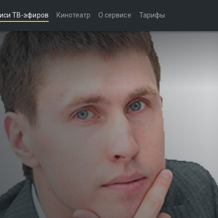
иси ТВ-эфиров
Кинотеатр
О сервисе
Тарифы