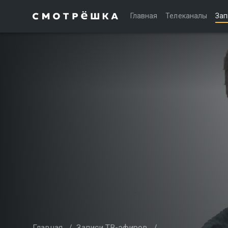
Главная
Телеканалы
Зап
Главная
/
Записи ТВ-эфиров
/