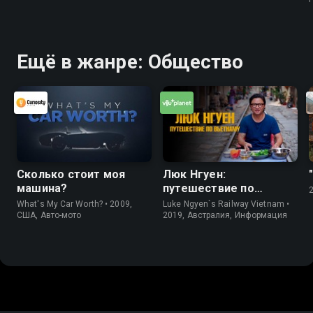
Ещё в жанре: Общество
Сколько стоит моя
Люк Нгуен:
машина?
путешествие по
Вьетнаму
What's My Car Worth? • 2009,
Luke Ngyen`s Railway Vietnam •
США, Авто-мото
2019, Австралия, Информация