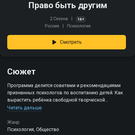
Право быть другим
2 Сезона
16+
Россия
Психология
Смотреть
Сюжет
Программа делится советами и рекомендациями
признанных психологов по воспитанию детей. Как
вырастить ребёнка свободной творческой
личностью. Как научить его оставаться собой и быть
Читать дальше
при этом в гармонии с окружающим миром
Жанр
Психология, Общество