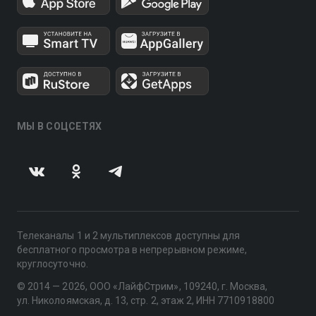
МЫ В СОЦСЕТЯХ
Телеканалы 1 и 2 мультиплексов доступны для
бесплатного просмотра в непрерывном режиме,
круглосуточно.
© 2014 — 2026, ООО «ЛайфСтрим», 109240, г. Москва,
ул. Николоямская, д. 13, стр. 2, этаж 2, ИНН 7710918800