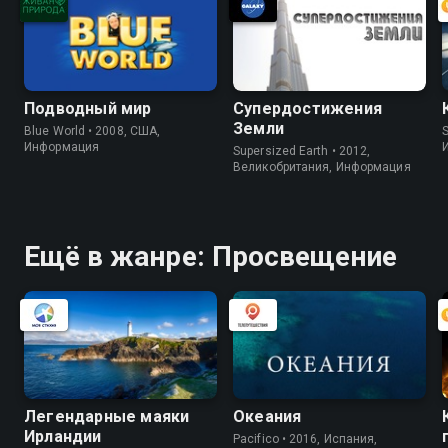
Подводный мир
Супердостижения
Земли
Blue World • 2008, США,
S
Информация
Supersized Earth • 2012,
Великобритания, Информация
Ещё в жанре: Просвещение
Легендарные маяки
Океания
Ирландии
Pacifico • 2016, Испания,