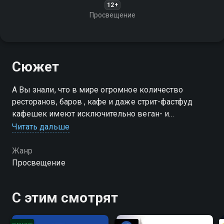
12+
Просвещение
Сюжет
А Вы знали, что в мире огромное количество
ресторанов, баров , кафе и даже стрит-фастфуд
кафешек имеют исключительно веган- и
сыроедческую кухню в ассортименте? А вкусно ли
Читать дальше
там готовят? Дорого? А кто ходит в такие
заведения?
Жанр
Просвещение
Посмотреть онлайн 1 сезон сериала Все соки мира
вы можете совершенно бесплатно в хорошем HD
С этим смотрят
качестве на Смотрёшке