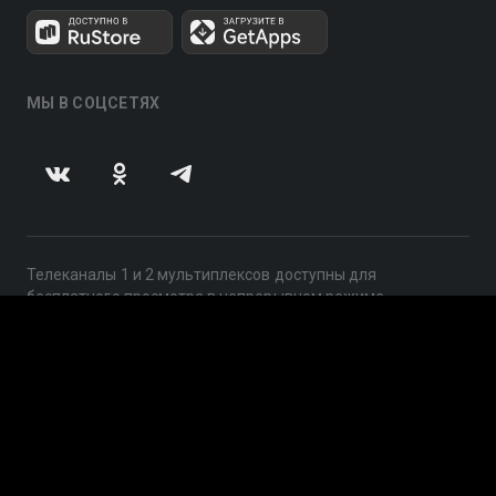
МЫ В СОЦСЕТЯХ
Телеканалы 1 и 2 мультиплексов доступны для
бесплатного просмотра в непрерывном режиме,
круглосуточно.
© 2014 — 2026, ООО «ЛайфСтрим», 109240, г. Москва,
ул. Николоямская, д. 13, стр. 2, этаж 2, ИНН 7710918800
Поддержка: help@smotreshka.tv
UUID: 8a5b55ff-ff53-4dda-9481-80bf835fe82e
v3.10.4
|
SSR