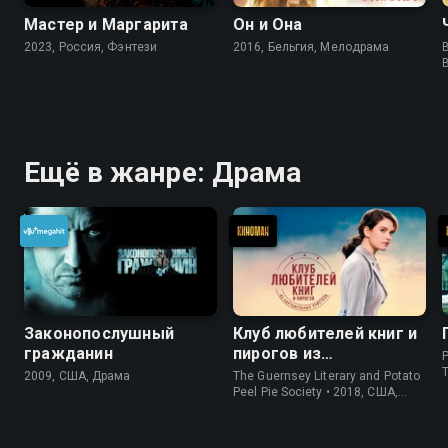
Мастер и Маргарита
Он и Она
2023, Россия, Фэнтези
2016, Бельгия, Мелодрама
B
Ещё в жанре: Драма
Законопослушный
Клуб любителей книг и
гражданин
пирогов из
P
картофельных
2009, США, Драма
The Guernsey Literary and Potato
очистков
Peel Pie Society • 2018, США,
История