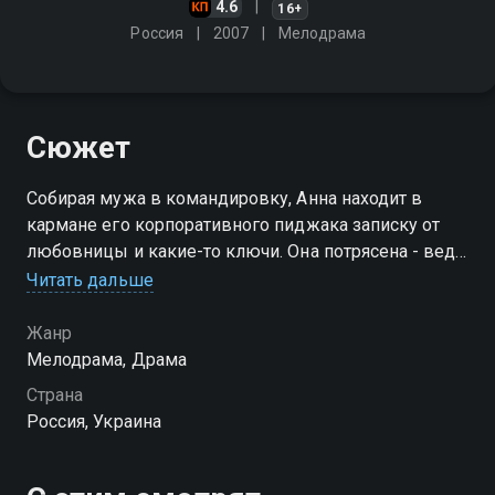
4.6
16+
Россия
2007
Мелодрама
Сюжет
Собирая мужа в командировку, Анна находит в
кармане его корпоративного пиджака записку от
любовницы и какие-то ключи. Она потрясена - ведь
в их с Олегом жизни всё было так безоблачно! Анна
Читать дальше
решает проследить, куда отправляется муж
Жанр
Мелодрама, Драма
Страна
Россия, Украина