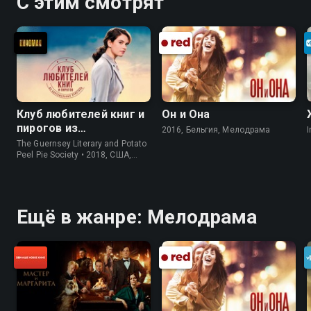
С этим смотрят
Клуб любителей книг и
Он и Она
пирогов из
2016, Бельгия, Мелодрама
I
картофельных
The Guernsey Literary and Potato
очистков
Peel Pie Society • 2018, США,
История
Ещё в жанре: Мелодрама