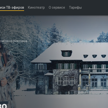
иси ТВ-эфиров
Кинотеатр
О сервисе
Тарифы
возможна реклама
во