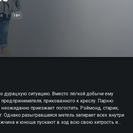
я
16+
о дурацкую ситуацию. Вместо лёгкой добычи ему
 предпринимателя, прикованного к креслу. Парню
я неожиданно приезжает погостить. Рэймонд, старик,
г. Однако разыгравшаяся метель запирает всех внутри
ужчина и юноша пускают в ход всю свою хитрость и
и и пугающими находками. «Нянька на Рождество» —