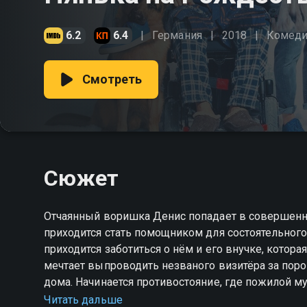
6.2
6.4
Германия
2018
Комеди
Смотреть
Сюжет
Отчаянный воришка Денис попадает в совершенн
приходится стать помощником для состоятельного
приходится заботиться о нём и его внучке, котора
мечтает выпроводить незваного визитёра за поро
дома. Начинается противостояние, где пожилой м
изворотливость. Их поединок поражает странным
Читать дальше