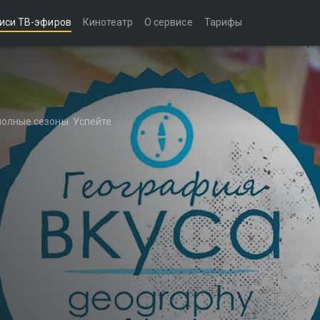
иси ТВ-эфиров
Кинотеатр
О сервисе
Тарифы
полные сезоны. Успейте