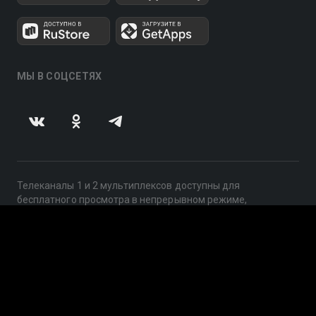
МЫ В СОЦСЕТЯХ
Телеканалы 1 и 2 мультиплексов доступны для
бесплатного просмотра в непрерывном режиме,
круглосуточно.
© 2014 — 2026, ООО «ЛайфСтрим», 109240, г. Москва,
ул. Николоямская, д. 13, стр. 2, этаж 2, ИНН 7710918800
Поддержка: help@smotreshka.tv
UUID: 886b145f-dd3a-460c-9b45-3ab8bb0b2033
v3.10.4
|
SSR