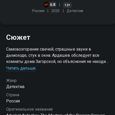
6.8
12+
Россия
2020
Детектив
Сюжет
Самовозгорание свечей, страшные звуки в
дымоходе, стук в окна. Ардашев обследует все
комнаты дома Загорской, но объяснения не находит.
В это же время при проведении земляных работ на
Читать дальше
центральной площади обнаруживают скелет
мужчины в форме поручика
Жанр
Детектив
Страна
Россия
Оригинальное название