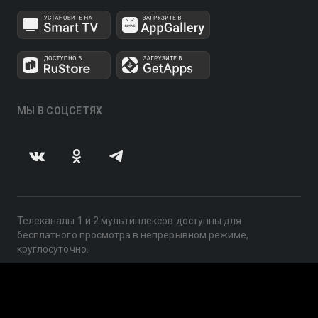
МЫ В СОЦСЕТЯХ
Телеканалы 1 и 2 мультиплексов доступны для
бесплатного просмотра в непрерывном режиме,
круглосуточно.
© 2014 — 2026, ООО «ЛайфСтрим», 109240, г. Москва,
ул. Николоямская, д. 13, стр. 2, этаж 2, ИНН 7710918800
Поддержка: help@smotreshka.tv