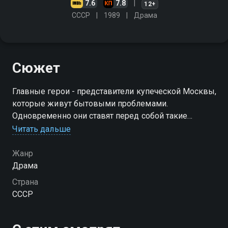
7.6
7.8
12+
СССР
1989
Драма
Сюжет
Главные герои - представители купеческой Москвы,
которые живут бытовыми проблемами.
Одновременно они ставят перед собой такие
вопросы, как выбор между деньгами и любовью,
Читать дальше
честью и чувством; находят связь между личным
счастьем и чужим несчастьем
Жанр
Драма
Страна
СССР