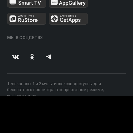
МЫ В СОЦСЕТЯХ
Телеканалы 1 и 2 мультиплексов доступны для
бесплатного просмотра в непрерывном режиме,
круглосуточно.
© 2014 — 2026, ООО «ЛайфСтрим», 109240, г. Москва,
ул. Николоямская, д. 13, стр. 2, этаж 2, ИНН 7710918800
Поддержка: help@smotreshka.tv
UUID: a19d7332-c636-45a4-8c91-915e8594f999