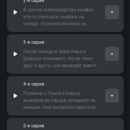
2-я серия
расположенной поблизости,
принимают бой, во время
В школе собаководства конфуз:
которого получает серьёзное
кто-то съел всю колбасу на
ранение сержант школы Егорыч
складе. Похитителя никак не
удаётся поймать, пока за дело не
берётся бывший охотник, а ныне -
3-я серия
рядовой школы Яша. Зверь
отловлен: это дикая собака,
После похода в театр Кира и
похожая на волка
Шевцов понимают, что их тянет
друг к другу, они проводят вместе
ночь. На следующий день
немецкие войска прорывают
4-я серия
линию фронта. Город и школу
собаководства экстренно
Поляков с Лизой и Кирой,
пытаются эвакуировать. Поляков
выезжая из города, попадают на
приезжает в школу
немцев. Они пытаются скрыться в
лесу, но те находят их. От смерти
Киру, Лизу и Полякова спасает
5-я серия
Джульбарс, который приводит за