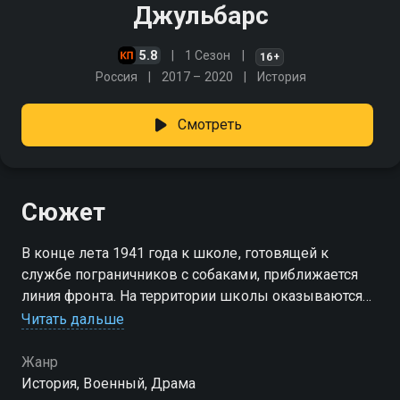
Джульбарс
5.8
1 Сезон
16+
Россия
2017 – 2020
История
Смотреть
Сюжет
В конце лета 1941 года к школе, готовящей к
службе пограничников с собаками, приближается
линия фронта. На территории школы оказываются
врач Кира и её маленькая дочь. Вместе с
Читать дальше
курсантами и их питомцами они будут
противостоять немцам…
Жанр
История, Военный, Драма