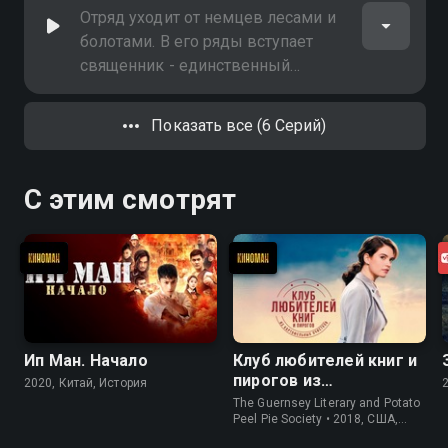
собой Шевцова с отрядом бойцов
Отряд уходит от немцев лесами и
болотами. В его ряды вступает
священник - единственный
выживший из разорённой
фашистами деревни. Между ним и
Показать все (6 Серий)
партийцем Поляковым постоянно
вспыхивают конфликты
С этим смотрят
Ип Ман. Начало
Клуб любителей книг и
пирогов из
2020, Китай, История
картофельных
The Guernsey Literary and Potato
очистков
Peel Pie Society • 2018, США,
История