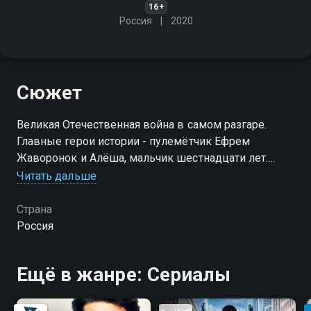
16+
Россия
2020
Сюжет
Великая Отечественная война в самом разгаре.
Главные герои истории - пулемётчик Ефрем
Жаворонок и Алёша, мальчик шестнадцати лет.
Ефрем понимает, что он несет полную
Читать дальше
ответственность за Алёшу как за близкого и
родного человека…
Страна
Россия
Посмотреть онлайн 1 сезон сериала Алёша вы
можете совершенно бесплатно в хорошем HD
Ещё в жанре: Сериалы
качестве на Смотрёшке