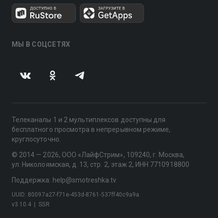
МЫ В СОЦСЕТЯХ
Телеканалы 1 и 2 мультиплексов доступны для
бесплатного просмотра в непрерывном режиме,
круглосуточно.
© 2014 — 2026, ООО «ЛайфСтрим», 109240, г. Москва,
ул. Николоямская, д. 13, стр. 2, этаж 2, ИНН 7710918800
Поддержка: help@smotreshka.tv
UUID: 80097a27-f71e-453d-8761-537ff40c9a9a
v3.10.4
|
SSR