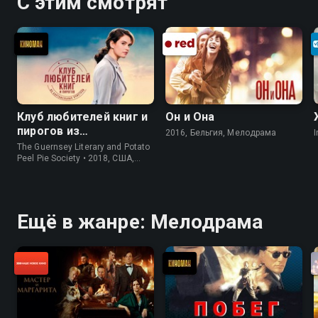
С этим смотрят
Клуб любителей книг и
Он и Она
пирогов из
2016, Бельгия, Мелодрама
I
картофельных
The Guernsey Literary and Potato
очистков
Peel Pie Society • 2018, США,
История
Ещё в жанре: Мелодрама