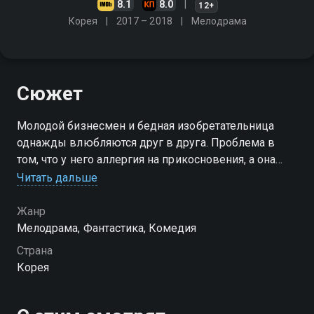
8.1
8.0
12+
Корея
2017 – 2018
Мелодрама
Сюжет
Молодой бизнесмен и бедная изобретательница
однажды влюбляются друг в друга. Проблема в
том, что у него аллергия на прикосновения, а она
выдаёт себя за робота, обманывая своего
Читать дальше
любимого "хозяина"
Жанр
Посмотреть онлайн 1 сезон сериала Я не робот вы
Мелодрама, Фантастика, Комедия
можете совершенно бесплатно в хорошем HD
Страна
качестве на Смотрёшке
Корея