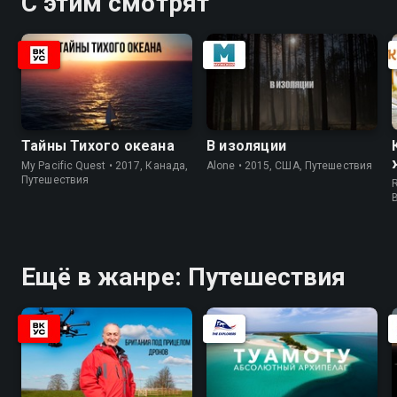
С этим смотрят
Тайны Тихого океана
В изоляции
My Pacific Quest • 2017, Канада,
Alone • 2015, США, Путешествия
Путешествия
R
Ещё в жанре: Путешествия