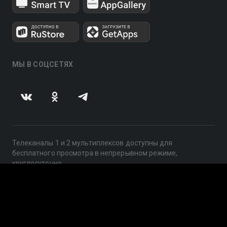
МЫ В СОЦСЕТЯХ
Телеканалы 1 и 2 мультиплексов доступны для
бесплатного просмотра в непрерывном режиме,
круглосуточно.
© 2014 — 2026, ООО «ЛайфСтрим», 109240, г. Москва,
ул. Николоямская, д. 13, стр. 2, этаж 2, ИНН 7710918800
Поддержка: help@smotreshka.tv
UUID: 71122e80-dd46-43ca-8a6f-4128846f3c0f