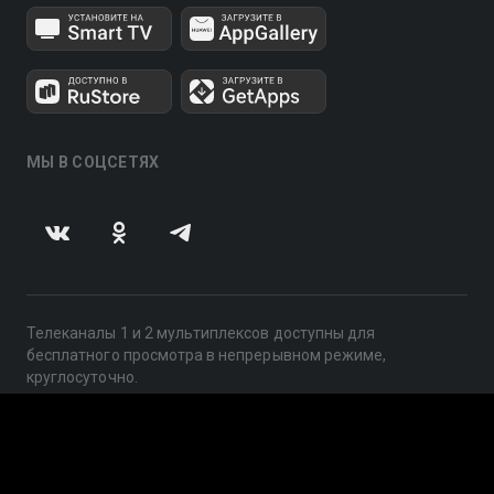
МЫ В СОЦСЕТЯХ
Телеканалы 1 и 2 мультиплексов доступны для
бесплатного просмотра в непрерывном режиме,
круглосуточно.
© 2014 — 2026, ООО «ЛайфСтрим», 109240, г. Москва,
ул. Николоямская, д. 13, стр. 2, этаж 2, ИНН 7710918800
Поддержка: help@smotreshka.tv