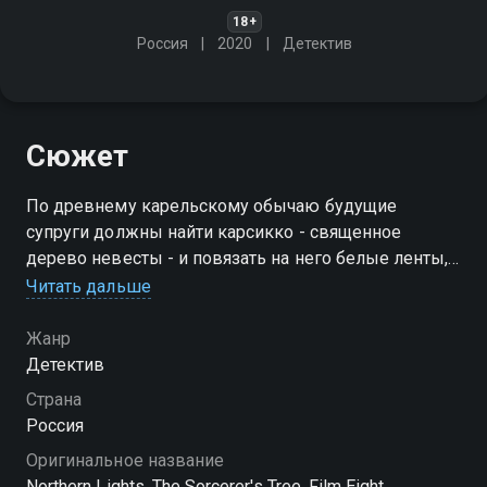
18+
Россия
2020
Детектив
Сюжет
По древнему карельскому обычаю будущие
супруги должны найти карсикко - священное
дерево невесты - и повязать на него белые ленты,
чтобы силы зла не смогли причинить ей вред. Но
Читать дальше
накануне свадьбы дерево засыхает
Жанр
Детектив
Страна
Россия
Оригинальное название
Northern Lights. The Sorcerer's Tree. Film Eight