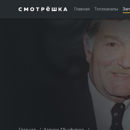
Главная
Телеканалы
Зап
Главная
/
Записи ТВ-эфиров
/