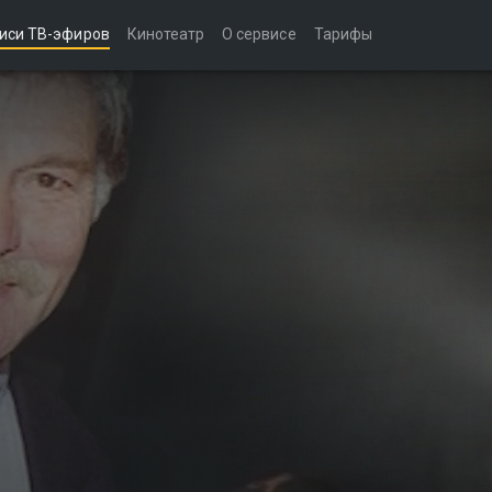
иси ТВ-эфиров
Кинотеатр
О сервисе
Тарифы