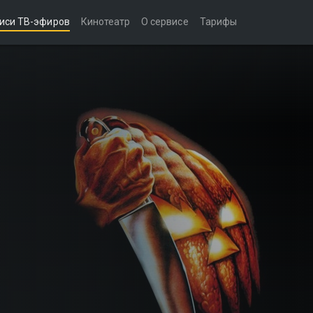
иси ТВ-эфиров
Кинотеатр
О сервисе
Тарифы