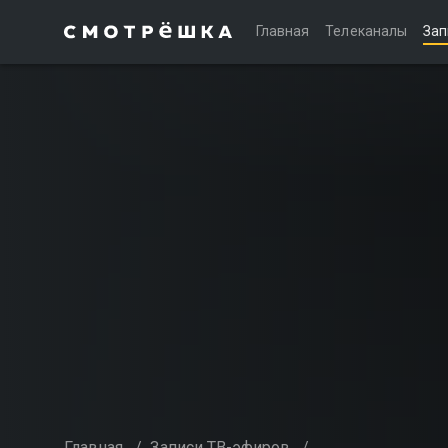
Главная
Телеканалы
Зап
Главная
/
Записи ТВ-эфиров
/