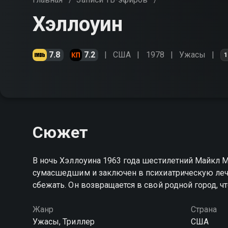
Хэллоуин
7.8
7.2
США
1978
Ужасы
1
Сюжет
В ночь Хэллоуина 1963 года шестилетний Майкл М
сумасшедшим и заключен в психиатрическую лече
сбежать. Он возвращается в свой родной город, ч
Жанр
Страна
Ужасы, Триллер
США