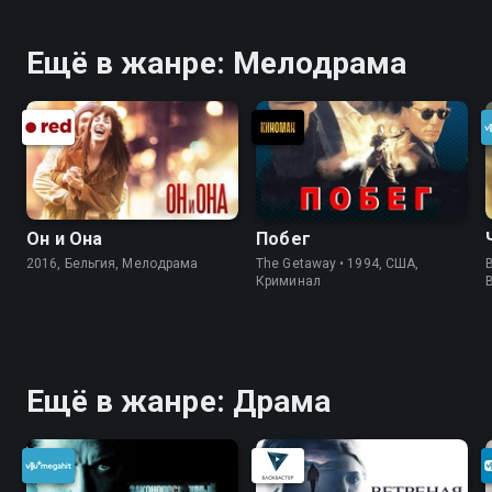
Ещё в жанре: Мелодрама
Он и Она
Побег
2016, Бельгия, Мелодрама
The Getaway • 1994, США,
B
Криминал
Ещё в жанре: Драма