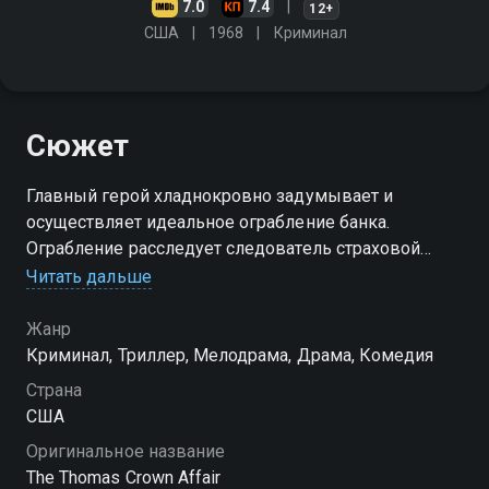
7.0
7.4
12+
США
1968
Криминал
Сюжет
Главный герой хладнокровно задумывает и
осуществляет идеальное ограбление банка.
Ограбление расследует следователь страховой
компании, ставшая жертвой очарования Стива и,
Читать дальше
следовательно, его упустившая…
Жанр
Криминал, Триллер, Мелодрама, Драма, Комедия
Страна
США
Оригинальное название
The Thomas Crown Affair