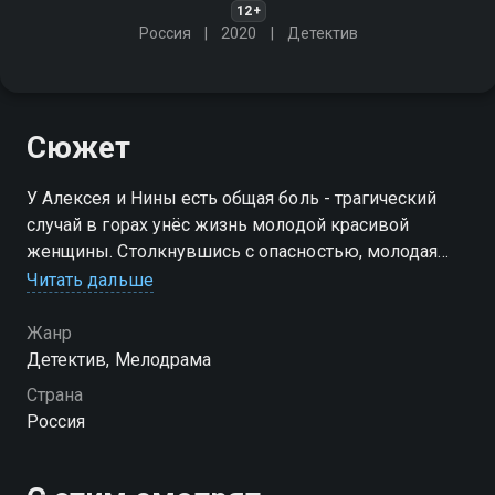
12+
Россия
2020
Детектив
Сюжет
У Алексея и Нины есть общая боль - трагический
случай в горах унёс жизнь молодой красивой
женщины. Столкнувшись с опасностью, молодая
семья не подозревает, что то давнее происшествие
Читать дальше
теперь стало угрозой и для них
Жанр
Детектив, Мелодрама
Страна
Россия