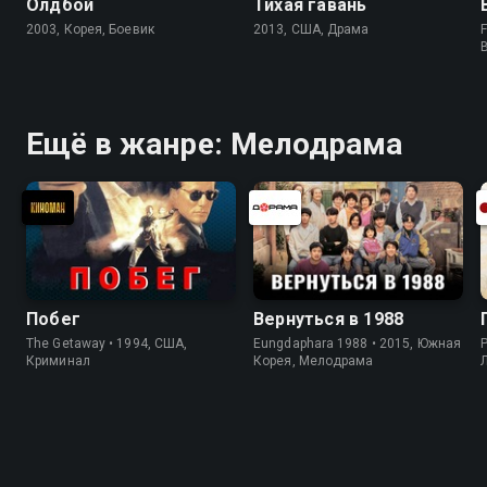
Олдбой
Тихая гавань
2003, Корея, Боевик
2013, США, Драма
F
Ещё в жанре: Мелодрама
Побег
Вернуться в 1988
The Getaway • 1994, США,
Eungdaphara 1988 • 2015, Южная
P
Криминал
Корея, Мелодрама